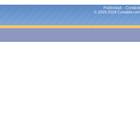
Publicidad
-
Contáct
© 2005-2026
Covatilla
.co